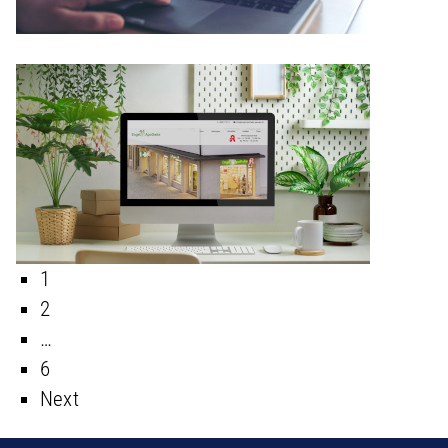
Details
Seitennummerierung
1
Details
der Beiträge
2
…
6
Next