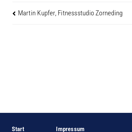
Beitragsnavigation
Martin Kupfer, Fitnessstudio Zorneding
Start
Impressum